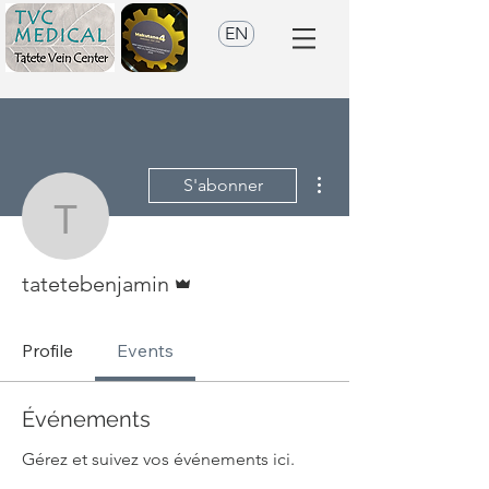
EN
Plus d'actions
S'abonner
tatetebenjamin
Administrateur
tatetebenjamin
Profile
Events
Événements
Gérez et suivez vos événements ici.