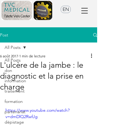
EN
Post
All Posts
6 août 2017
1 min de lecture
All Posts
L'ulcère de la jambe : le
don
diagnostic et la prise en
information
charge
traitement
formation
https://www.youtube.com/watch?
partenariat
v=dmDlQ2RwfJg
dépistage