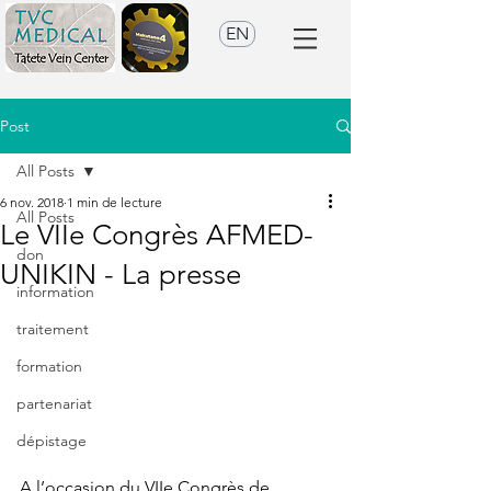
EN
Post
All Posts
6 nov. 2018
1 min de lecture
All Posts
Le VIIe Congrès AFMED-
don
UNIKIN - La presse
information
traitement
formation
partenariat
dépistage
A l’occasion du VIIe Congrès de 