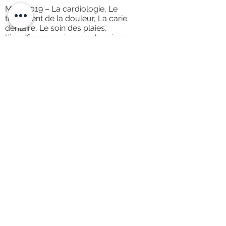
Mars 2019 – La cardiologie, Le
traitement de la douleur, La carie
dentaire, Le soin des plaies,
L’insuffisance veineuse chronique
-
Présentation de la formation
-
Remise des certificats
-
Sur YouTube
Août 2018 – Le traitement des plaies par
pression négative, Le soin avancé des
plaies d’ulcère
-
La formation au TPN
-
La formation au soin des plaies
d'ulcère
Juillet 2018 – L’insuffisance veineuse
-
Présentation de la formation
©
2016 - 2030
- TVC Medical - 77 Ave. Kenge -
Q/ Diomi - C/ Ngiri-Ngiri - Kinshasa, RD Congo