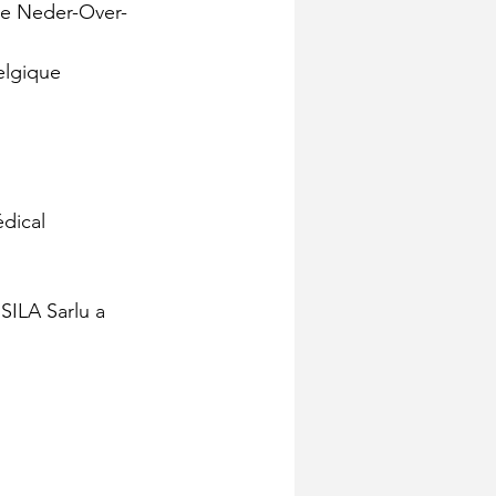
elgique
édical
SILA Sarlu a 