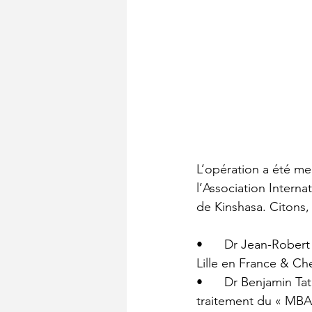
L’opération a été me
l’Association Intern
de Kinshasa. Citons, 
•	Dr Jean-Robert Nzamushe, Spécialiste en chirurgie générale et viscérale au CHRU de 
Lille en France & Ch
•	Dr Benjamin Tatete, Chirurgien vasculaire et Phlébologue & Spécialiste dans le 
traitement du « MBA