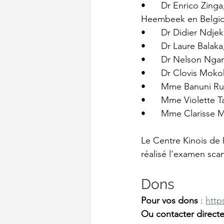
•	Dr Enrico Zinga, Anesthésie-réanimateur au Centre des Grands Brûlés de Neder-Over-
Heembeek en Belgi
•	Dr Didier Ndj
•	Dr Laure Balak
•	Dr Nelson Ng
•	Dr Clovis Mo
•	Mme Banuni Ru
•	Mme Violette T
•	Mme Clarisse 
Le Centre Kinois de
réalisé l'examen scan
Dons
Pour vos dons
 : 
http
Ou contacter directe