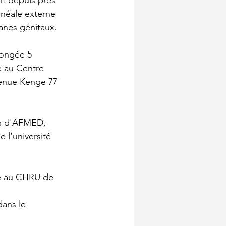
nt depuis près 
néale externe 
anes génitaux.
longée 5 
e au Centre 
enue Kenge 77 
ès d'AFMED, 
 l'université 