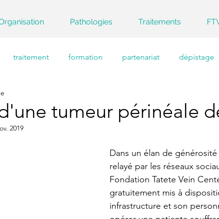
Organisation
Pathologies
Traitements
FT
traitement
formation
partenariat
dépistage
re
d'une tumeur périnéale d
ov. 2019
Dans un élan de générosité e
relayé par les réseaux sociau
Fondation Tatete Vein Cente
gratuitement mis à disposit
infrastructure et son person