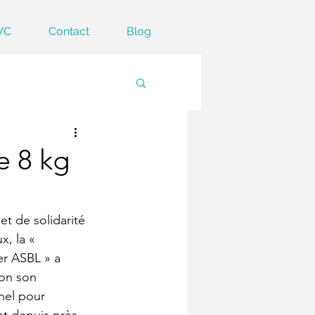
VC
Contact
Blog
e 8 kg
t de solidarité 
x, la « 
r ASBL » a 
ion son 
nel pour 