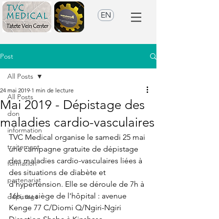
EN
Post
All Posts
24 mai 2019
1 min de lecture
All Posts
Mai 2019 - Dépistage des
don
maladies cardio-vasculaires
information
TVC Medical organise le samedi 25 mai 
traitement
une campagne gratuite de dépistage 
des maladies cardio-vasculaires liées à 
formation
des situations de diabète et 
partenariat
d'hypertension. Elle se déroule de 7h à 
16h, au siège de l'hôpital : avenue 
dépistage
Kenge 77 C/Diomi Q/Ngiri-Ngiri 