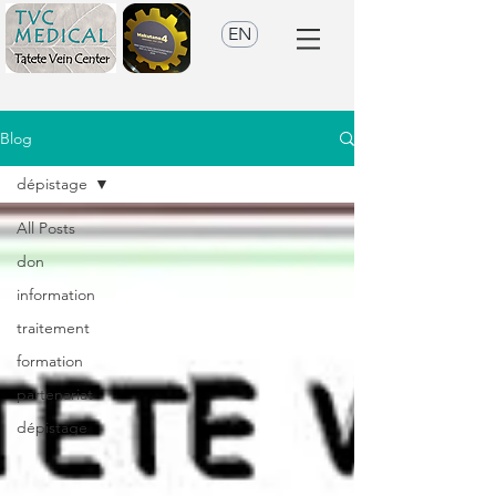
EN
Blog
dépistage
All Posts
don
information
traitement
formation
partenariat
dépistage