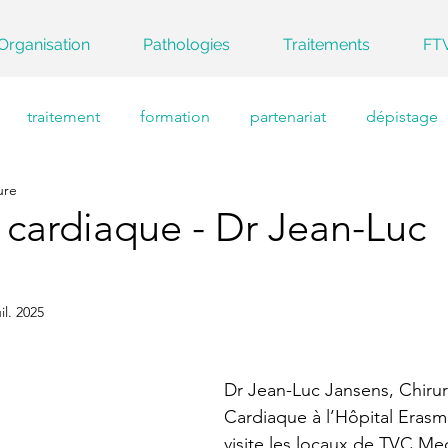
Organisation
Pathologies
Traitements
FT
traitement
formation
partenariat
dépistage
ure
 cardiaque - Dr Jean-Luc
uil. 2025
Dr Jean-Luc Jansens, Chirur
Cardiaque à l’Hôpital Erasme
visite les locaux de TVC Med