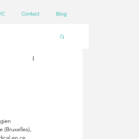
VC
Contact
Blog
gien 
 (Bruxelles), 
ical en ce 