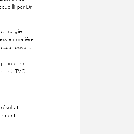
ccueilli par Dr 
 chirurgie 
ers en matière 
à cœur ouvert. 
 pointe en 
ence à TVC 
résultat 
ssement 