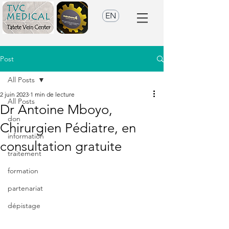
EN
Post
All Posts
2 juin 2023
1 min de lecture
All Posts
Dr Antoine Mboyo,
don
Chirurgien Pédiatre, en
information
consultation gratuite
traitement
formation
partenariat
dépistage