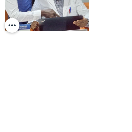
Références
https://afccp.fr/
https://www.dignite-international.org/
Voir tout
Posts récents