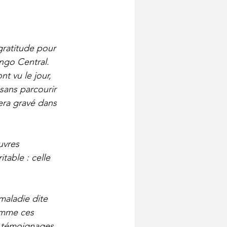
gratitude pour 
ngo Central.
t vu le jour, 
 sans parcourir 
ra gravé dans 
uvres 
table : celle 
maladie dite 
omme ces 
s témoignages 