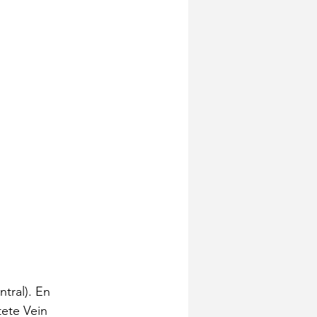
tral). En 
tete Vein 