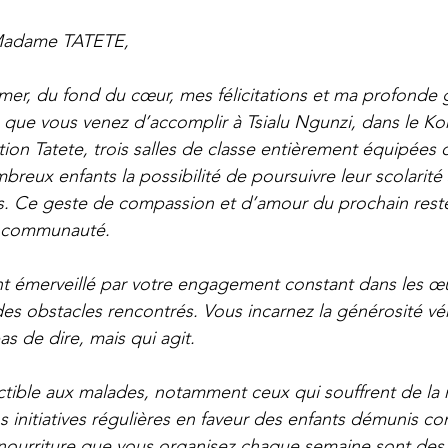
Madame TATETE,
imer, du fond du cœur, mes félicitations et ma profonde 
que vous venez d’accomplir à Tsialu Ngunzi, dans le Ko
on Tatete, trois salles de classe entièrement équipées on
mbreux enfants la possibilité de poursuivre leur scolarité
s. Ce geste de compassion et d’amour du prochain reste
e communauté.
t émerveillé par votre engagement constant dans les œ
des obstacles rencontrés. Vous incarnez la générosité véri
s de dire, mais qui agit.
ctible aux malades, notamment ceux qui souffrent de la 
 initiatives régulières en faveur des enfants démunis c
nourriture que vous organisez chaque semaine sont de