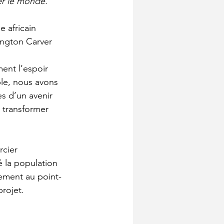
er le monde. 
e africain
ngton Carver
ent l’espoir 
le, nous avons 
s d’un avenir 
 transformer 
cier 
 la population 
lement au point
-
rojet.