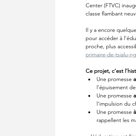
Center (FTVC) inaugur
classe flambant neuve
Il y a encore quelqu
pour accéder à l’éduc
proche, plus accessib
primaire-de-tsialu-n
Ce projet, c’est l’h
Une promesse 
a
l’épuisement de
Une promesse 
a
l’impulsion du c
Une promesse 
à
rappellent les m