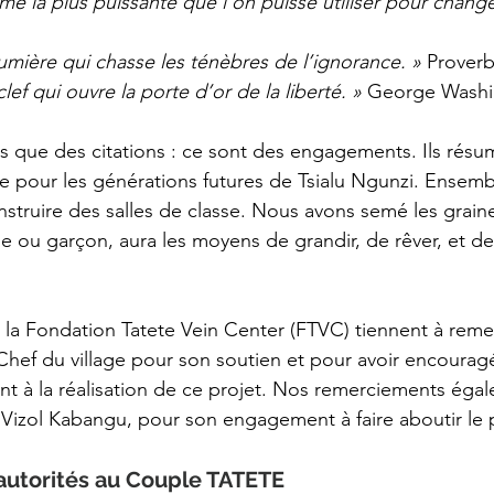
rme la plus puissante que l’on puisse utiliser pour chang
lumière qui chasse les ténèbres de l’ignorance. » 
Proverb
 clef qui ouvre la porte d’or de la liberté. »
 George Washi
 que des citations : ce sont des engagements. Ils résum
e pour les générations futures de Tsialu Ngunzi. Ensemb
nstruire des salles de classe. Nous avons semé les graine
le ou garçon, aura les moyens de grandir, de rêver, et de
la Fondation Tatete Vein Center (FTVC) tiennent à remer
hef du village pour son soutien et pour avoir encouragé
ent à la réalisation de ce projet. Nos remerciements éga
 Vizol Kabangu, pour son engagement à faire aboutir le p
utorités au Couple TATETE