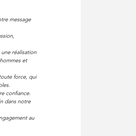
otre message 
ssion, 
 une réalisation 
s hommes et 
oute force, qui 
bles.
re confiance. 
in dans notre 
engagement au 