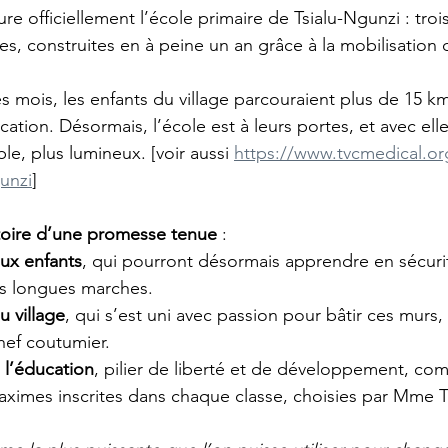
e officiellement l’école primaire de Tsialu-Ngunzi : trois
s, construites en à peine un an grâce à la mobilisation 
es mois, les enfants du village parcouraient plus de 15 k
ation. Désormais, l’école est à leurs portes, et avec elle
le, plus lumineux. [voir aussi 
https://www.tvcmedical.or
gunzi
] 
istoire d’une promesse tenue
 :
ux enfants
, qui pourront désormais apprendre en sécurit
s longues marches.
u village
, qui s’est uni avec passion pour bâtir ces murs,
hef coutumier.
 l’éducation
, pilier de liberté et de développement, co
aximes inscrites dans chaque classe, choisies par Mme T