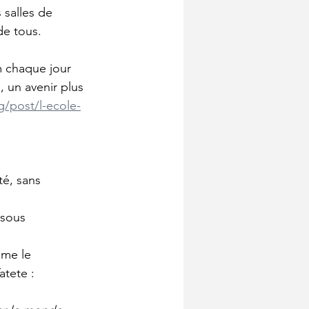
 salles de 
de tous. 
m chaque jour 
, un avenir plus 
g/post/l-ecole-
é, sans 
 sous 
mme le 
atete :