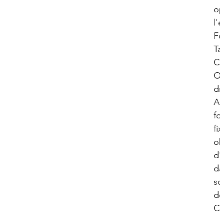
o
l
F
T
C
O
d
A
f
f
o
d
d
s
d
C