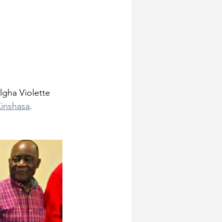
gha Violette 
Kinshasa
.