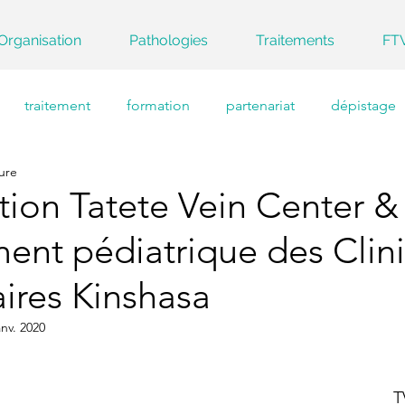
Organisation
Pathologies
Traitements
FT
traitement
formation
partenariat
dépistage
ure
ion Tatete Vein Center & 
ent pédiatrique des Clin
aires Kinshasa
anv. 2020
T