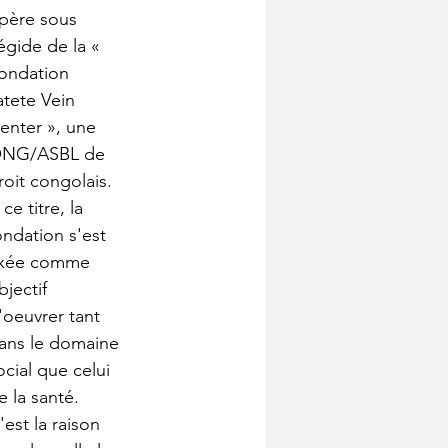
père sous 
'égide de la « 
ondation 
atete Vein 
enter », une 
NG/ASBL de 
roit congolais. 
 ce titre, la 
ondation s'est 
ixée comme 
bjectif 
'oeuvrer tant 
ans le domaine 
ocial que celui 
e la santé. 
'est la raison 