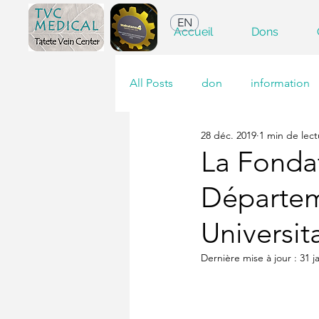
EN
Accueil
Dons
All Posts
don
information
28 déc. 2019
1 min de lect
La Fondat
Départem
Universit
Dernière mise à jour :
31 j