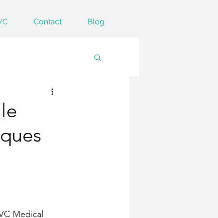
VC
Contact
Blog
le
iques
VC Medical 