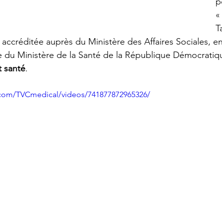
p
«
T
accréditée auprès du Ministère des Affaires Sociales, en
ue du Ministère de la Santé de la République Démocrati
t santé
.
.com/TVCmedical/videos/741877872965326/