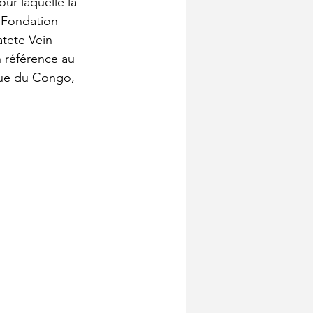
our laquelle la 
 Fondation 
atete Vein 
 référence au 
que du Congo, 