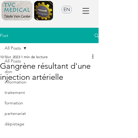
EN
Post
All Posts
10 févr. 2023
1 min de lecture
All Posts
Gangrène résultant d'une
don
injection artérielle
information
traitement
formation
partenariat
dépistage