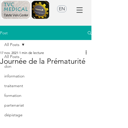
EN
Post
All Posts
17 nov. 2021
1 min de lecture
All Posts
Journée de la Prématurité
don
information
traitement
formation
partenariat
dépistage