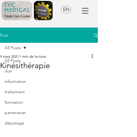
EN
Post
All Posts
9 mars 2021
1 min de lecture
All Posts
Kinésithérapie
don
information
traitement
formation
partenariat
dépistage