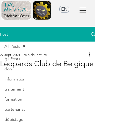
EN
Post
All Posts
27 sept. 2021
1 min de lecture
All Posts
Léopards Club de Belgique
don
information
traitement
formation
partenariat
dépistage