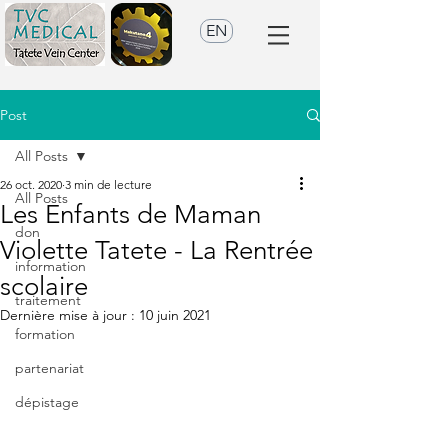
EN
Post
All Posts
26 oct. 2020
3 min de lecture
All Posts
Les Enfants de Maman
don
Violette Tatete - La Rentrée
information
scolaire
traitement
Dernière mise à jour :
10 juin 2021
formation
partenariat
dépistage