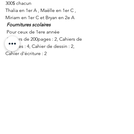
300$ chacun
Thalia en 1er A , Maëlle en 1er C , 
Miriam en 1er C et Bryan en 2e A
Fournitures scolaires
 Pour ceux de 1ere année 
 Cahiers de 200pages : 2, Cahiers de 
96pages : 4, Cahier de dessin : 2, 
Cahier d'écriture : 2
 Papier hygiénique blanc : 2, Rame de 
papier duplicateur : 1, Savons Lecoq - 
monganga : 1, 1
 Pour ceux de 2eme année
 Cahiers de 200pages : 4, Cahiers de 
96pages : 6
 Le reste des fournitures idem avec de 
1ere année
Uniforme
 Garçon : culotte bleu foncé sans 
fantaisie, le port de ketch est 