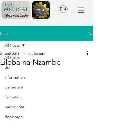
EN
Post
All Posts
24 août 2021
1 min de lecture
All Posts
Liloba na Nzambe
don
information
traitement
formation
partenariat
dépistage