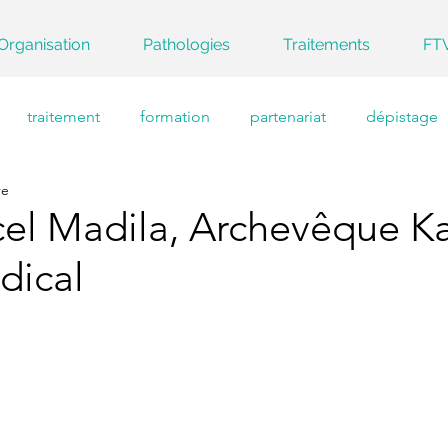
Organisation
Pathologies
Traitements
FT
traitement
formation
partenariat
dépistage
re
el Madila, Archevêque K
dical