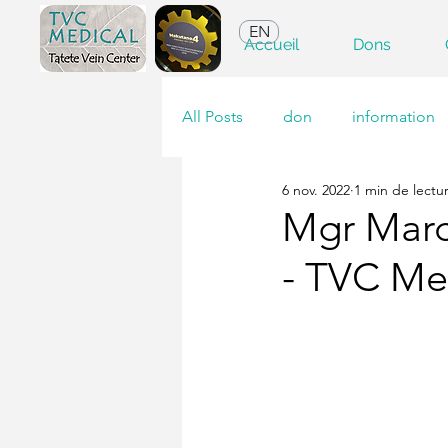
EN
Accueil
Dons
All Posts
don
information
6 nov. 2022
1 min de lectu
Mgr Marc
- TVC Me