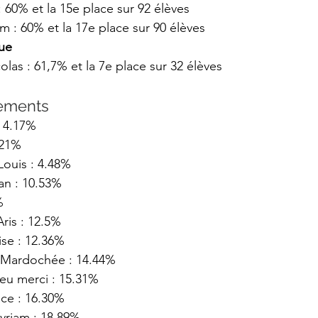
 60% et la 15e place sur 92 élèves
: 60% et la 17e place sur 90 élèves 
que
s : 61,7% et la 7e place sur 32 élèves
ements  
: 4.17%
.21%
Louis : 4.48%
an : 10.53%
%
is : 12.5%
se : 12.36%
 Mardochée : 14.44%
eu merci : 15.31%
ce : 16.30%
riam : 18.89%