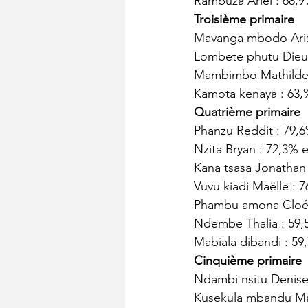
Rambuza Ariel : 68,9%
Troisième primaire
Mavanga mbodo Aris :
Lombete phutu Dieu m
Mambimbo Mathilde :
Kamota kenaya : 63,%
Quatrième primaire
Phanzu Reddit : 79,6%
Nzita Bryan : 72,3% e
Kana tsasa Jonathan :
Vuvu kiadi Maëlle : 7
Phambu amona Cloé : 
Ndembe Thalia : 59,5
Mabiala dibandi : 59,
Cinquième primaire
Ndambi nsitu Denise 
Kusekula mbandu Mar