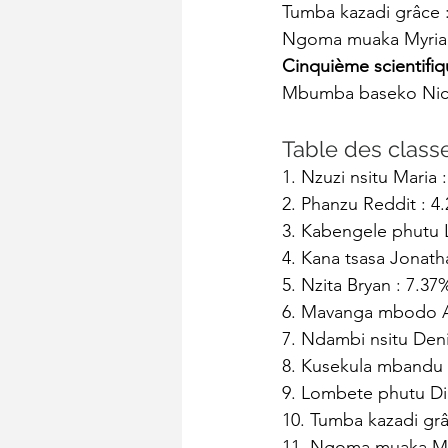
Tumba kazadi grâce :
Ngoma muaka Myriam 
Cinquième scientifi
Mbumba baseko Nicola
Table des class
1. Nzuzi nsitu Maria 
2. Phanzu Reddit : 4
3. Kabengele phutu 
4. Kana tsasa Jonath
5. Nzita Bryan : 7.37
6. Mavanga mbodo Ar
7. Ndambi nsitu Deni
8. Kusekula mbandu
9. Lombete phutu Di
10. Tumba kazadi grâ
11. Ngoma muaka My