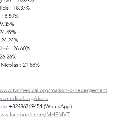
lde : 18.37%
 : 8.89%
19.35%
 24.49%
: 24.24%
loé : 26.60%
 26.26%
Nicolas : 21.88%
//www.tvcmedical.org/maison-d-hebergement
. 
tvcmedical.org/dons
atete +32486769454 (WhatsApp)
/www.facebook.com/MHEMVT