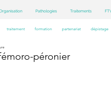
Organisation
Pathologies
Traitements
FT
traitement
formation
partenariat
dépistage
ure
fémoro-péronier