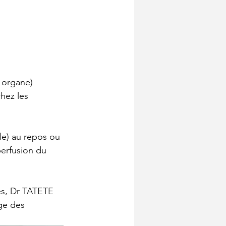
n organe) 
hez les 
le) au repos ou 
erfusion du 
es, Dr TATETE 
ge des 