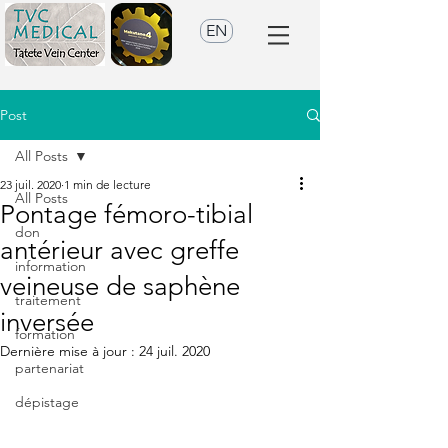
EN
Post
All Posts
23 juil. 2020
1 min de lecture
All Posts
Pontage fémoro-tibial
don
antérieur avec greffe
information
veineuse de saphène
traitement
inversée
formation
Dernière mise à jour :
24 juil. 2020
partenariat
dépistage