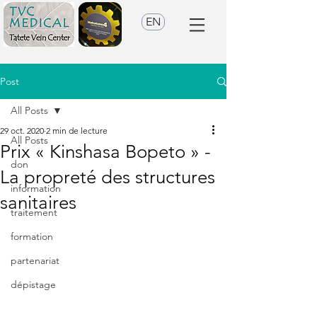
EN
Post
All Posts
29 oct. 2020
2 min de lecture
All Posts
Prix « Kinshasa Bopeto » -
don
La propreté des structures
information
sanitaires
traitement
formation
partenariat
dépistage