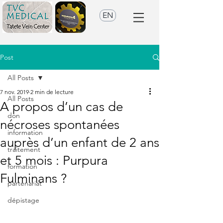
EN
Post
All Posts
7 nov. 2019
2 min de lecture
All Posts
A propos d’un cas de
don
nécroses spontanées
information
auprès d’un enfant de 2 ans
traitement
et 5 mois : Purpura
formation
Fulminans ?
partenariat
dépistage