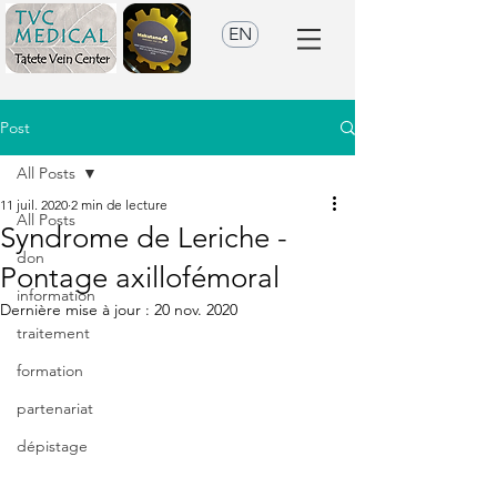
EN
Post
All Posts
11 juil. 2020
2 min de lecture
All Posts
Syndrome de Leriche -
don
Pontage axillofémoral
information
Dernière mise à jour :
20 nov. 2020
traitement
formation
partenariat
dépistage