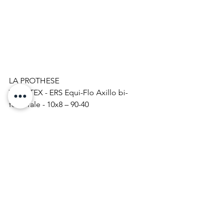
LA PROTHESE
VACUTEX - ERS Equi-Flo Axillo bi-
fémorale - 10x8 – 90-40
LES CAUSES
L’hétéro-anamnèse post-mortem fixe le 
début des symptomatologies à juillet 
2019 (soit 1 an auparavant). S'agit-il : 
- Un Leriche (type 4) qui s’est aggravé 
par de multiples embolisations début 
2020, conséquence d’une mauvaise 
prise en charge : lésions cutanées 