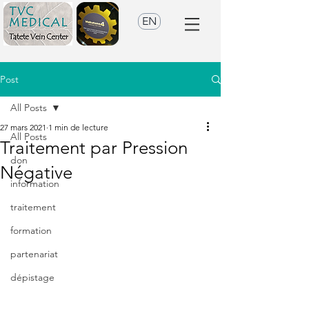
EN
Post
All Posts
27 mars 2021
1 min de lecture
All Posts
Traitement par Pression
don
Négative
information
traitement
formation
partenariat
dépistage