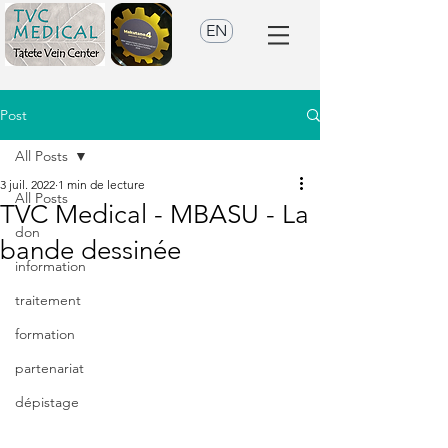
EN
Post
All Posts
3 juil. 2022
1 min de lecture
All Posts
TVC Medical - MBASU - La
don
bande dessinée
information
traitement
formation
partenariat
dépistage