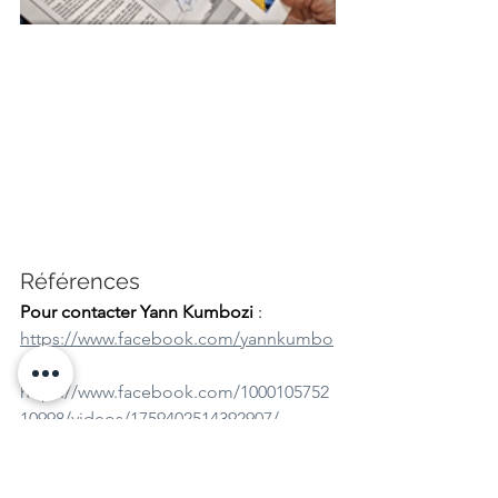
Références
Pour contacter Yann Kumbozi 
: 
https://www.facebook.com/yannkumbo
zi
https://www.facebook.com/1000105752
10998/videos/1759402514392907/
graficbdart@gmail.com
Pour contacter la Fondation Tatete Vein 