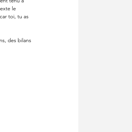
ent tenu à 
exte le 
ar toi, tu as 
s, des bilans 