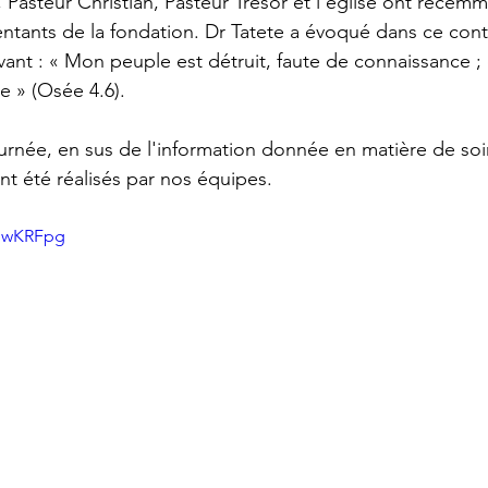
Pasteur Christian, Pasteur Trésor et l'église ont récemm
sentants de la fondation. Dr Tatete a évoqué dans ce cont
ant : « Mon peuple est détruit, faute de connaissance ; c
e » (Osée 4.6).
urnée, en sus de l'information donnée en matière de soin
ont été réalisés par nos équipes.
CUwKRFpg