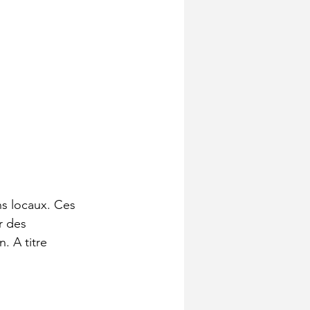
ns locaux. Ces 
r des 
. A titre 