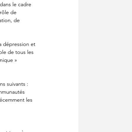
 dans le cadre 
rôle de 
ation, de 
a dépression et 
able de tous les 
anique » 
s suivants : 
communautés 
 récemment les 