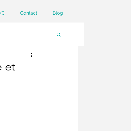
VC
Contact
Blog
e et