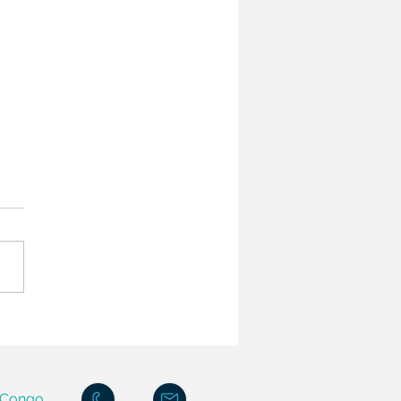
u-Ngunzi : l'école est née
D Congo