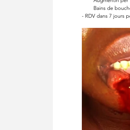
	Augmentin per 
	Bains de bouch
- RDV dans 7 jours po