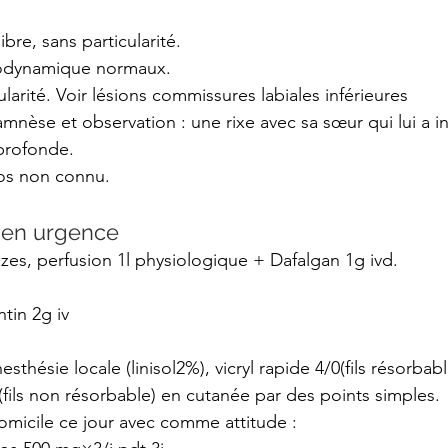
libre, sans particularité. 
odynamique normaux.
ularité. Voir lésions commissures labiales inférieures 
amnèse et observation : une rixe avec sa sœur qui lui a in
profonde.
nos non connu.
 en urgence
es, perfusion 1l physiologique + Dafalgan 1g ivd. 
tin 2g iv
esthésie locale (linisol2%), vicryl rapide 4/0(fils résorbabl
fils non résorbable) en cutanée par des points simples.
domicile ce jour avec comme attitude :