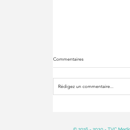
Commentaires
Rédigez un commentaire...
Dossier santé : « Le Mbasu,
maladie ou sorcellerie ? »
© 2016 - 2030 - TVC Medica