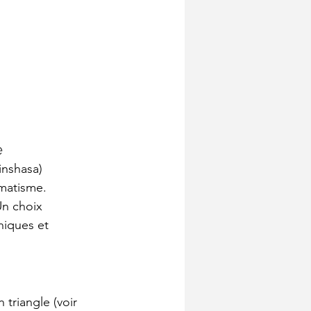
e
inshasa)
umatisme.
Un choix 
hique
s et 
 triangle (voir 