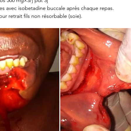
os 500 mg×3/j pdt 3j
es avec isobetadine buccale après chaque repas.
ur retrait fils non résorbable (soie).