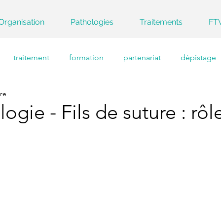
Organisation
Pathologies
Traitements
FT
traitement
formation
partenariat
dépistage
ure
ogie - Fils de suture : rôl