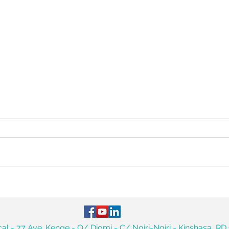
Tsial
L'année 2025 : bilan &
remerciements
l - 77 Ave. Kenge - Q/ Diomi - C/ Ngiri-Ngiri - Kinshasa, R